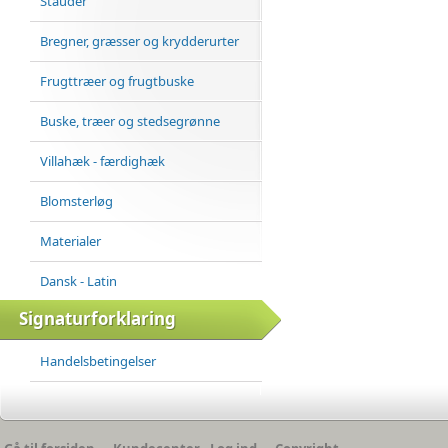
Stauder
BREGNER, GRÆSSER
Bregner, græsser og krydderurter
OG KRYDDERURTER
FRUGTTRÆER OG
Frugttræer og frugtbuske
FRUGTBUSKE
BUSKE, TRÆER OG
Buske, træer og stedsegrønne
STEDSEGRØNNE
VILLAHÆK -
Villahæk - færdighæk
FÆRDIGHÆK
BLOMSTERLØG
Blomsterløg
MATERIALER
Materialer
DANSK - LATIN
SIGNATURFORKLARING
Dansk - Latin
Signaturforklaring
HANDELSBETINGELSER
Handelsbetingelser