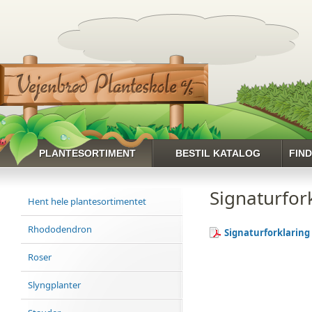
PLANTESORTIMENT
BESTIL KATALOG
FIN
HENT HELE
Signaturfor
Hent hele plantesortimentet
PLANTESORTIMENTET
RHODODENDRON
Rhododendron
Signaturforklaring
ROSER
Roser
SLYNGPLANTER
Slyngplanter
STAUDER