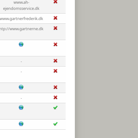
www.ah-
ejendomsservice.dk
www.gartnerfrederik.dk
htp://www.gartnerne.dk
-
-
-