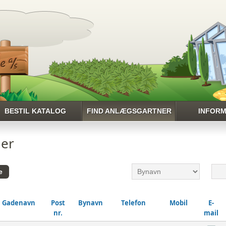
BESTIL KATALOG
FIND ANLÆGSGARTNER
INFORM
PROFI
ner
PL
NYHE
NYTTIGE LI
Gadenavn
Post
Bynavn
Telefon
Mobil
E-
nr.
mail