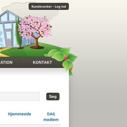
Kundecenter - Log ind
ATION
KONTAKT
L VEJENBRØD
KONTAKT
ANTESKOLE
OPLYSNINGER
DER
VEJVISER
NKS
Hjemmeside
DAG
medlem