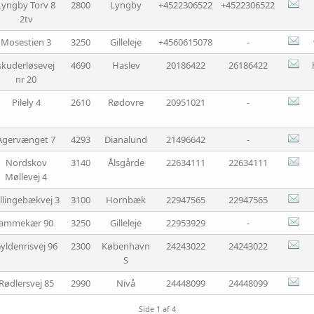
Lyngby Torv 8
2800
Lyngby
+4522306522
+4522306522
2tv
Mosestien 3
3250
Gilleleje
+4560615078
-
skuderløsevej
4690
Haslev
20186422
26186422
nr 20
Pilely 4
2610
Rødovre
20951021
-
Agervænget 7
4293
Dianalund
21496642
-
Nordskov
3140
Ålsgårde
22634111
22634111
Møllevej 4
illingebækvej 3
3100
Hornbæk
22947565
22947565
ammekær 90
3250
Gilleleje
22953929
-
yldenrisvej 96
2300
København
24243022
24243022
S
Rødlersvej 85
2990
Nivå
24448099
24448099
Side 1 af 4