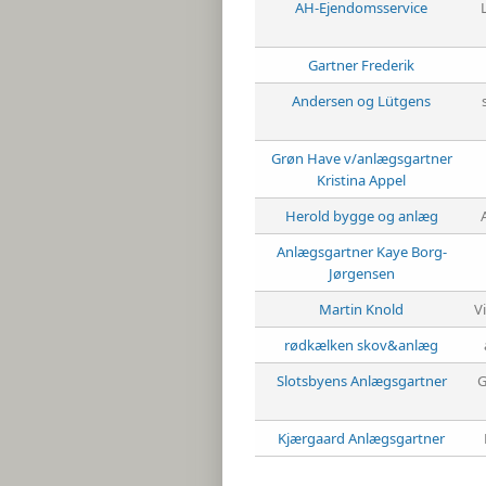
BREGNER, GRÆSSER
AH-Ejendomsservice
OG KRYDDERURTER
FRUGTTRÆER OG
Gartner Frederik
FRUGTBUSKE
BUSKE, TRÆER OG
Andersen og Lütgens
STEDSEGRØNNE
VILLAHÆK -
Grøn Have v/anlægsgartner
FÆRDIGHÆK
BLOMSTERLØG
Kristina Appel
Herold bygge og anlæg
MATERIALER
Anlægsgartner Kaye Borg-
DANSK - LATIN
Jørgensen
SIGNATURFORKLARING
Martin Knold
V
rødkælken skov&anlæg
HANDELSBETINGELSER
Slotsbyens Anlægsgartner
G
Kjærgaard Anlægsgartner