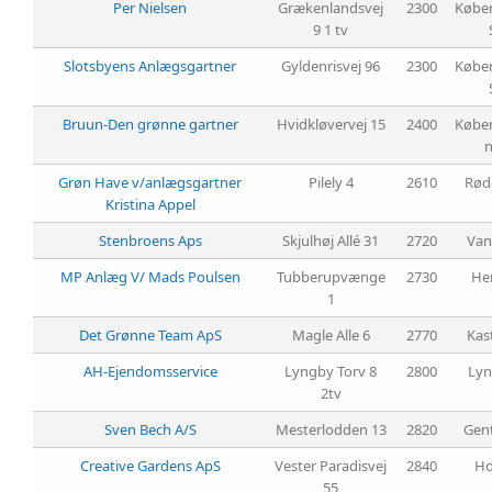
BREGNER, GRÆSSER
Per Nielsen
Grækenlandsvej
2300
Købe
9 1 tv
OG KRYDDERURTER
FRUGTTRÆER OG
Slotsbyens Anlægsgartner
Gyldenrisvej 96
2300
Købe
FRUGTBUSKE
BUSKE, TRÆER OG
Bruun-Den grønne gartner
Hvidkløvervej 15
2400
Købe
STEDSEGRØNNE
VILLAHÆK -
FÆRDIGHÆK
BLOMSTERLØG
Grøn Have v/anlægsgartner
Pilely 4
2610
Rød
Kristina Appel
MATERIALER
Stenbroens Aps
Skjulhøj Allé 31
2720
Van
DANSK - LATIN
MP Anlæg V/ Mads Poulsen
Tubberupvænge
2730
He
1
SIGNATURFORKLARING
Det Grønne Team ApS
Magle Alle 6
2770
Kas
HANDELSBETINGELSER
AH-Ejendomsservice
Lyngby Torv 8
2800
Ly
2tv
Sven Bech A/S
Mesterlodden 13
2820
Gen
Creative Gardens ApS
Vester Paradisvej
2840
Ho
55