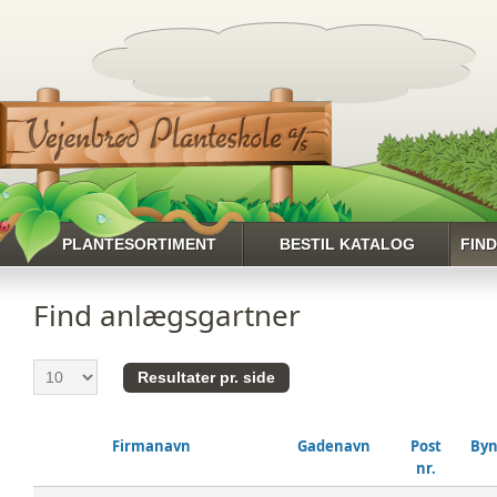
PLANTESORTIMENT
BESTIL KATALOG
FIN
HENT HELE
Find anlægsgartner
PLANTESORTIMENTET
RHODODENDRON
ROSER
SLYNGPLANTER
Firmanavn
Gadenavn
Post
By
STAUDER
nr.