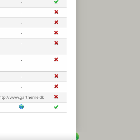
-
-
-
-
-
-
-
-
htp://www.gartnerne.dk