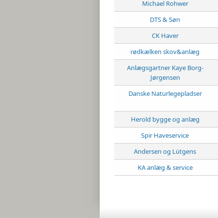
BREGNER, GRÆSSER
Michael Rohwer
DTS & Søn
OG KRYDDERURTER
FRUGTTRÆER OG
CK Haver
FRUGTBUSKE
BUSKE, TRÆER OG
rødkælken skov&anlæg
STEDSEGRØNNE
VILLAHÆK -
Anlægsgartner Kaye Borg-
Jørgensen
FÆRDIGHÆK
BLOMSTERLØG
Danske Naturlegepladser
MATERIALER
DANSK - LATIN
Herold bygge og anlæg
Spir Haveservice
SIGNATURFORKLARING
Andersen og Lütgens
HANDELSBETINGELSER
KA anlæg & service