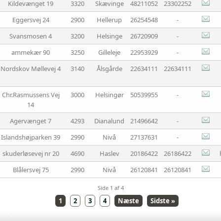
Kildevænget 19
3320
Skævinge
48211052
23302252
Eggersvej 24
2900
Hellerup
26254548
-
Svansmosen 4
3200
Helsinge
26720909
-
ammekær 90
3250
Gilleleje
22953929
-
Nordskov Møllevej 4
3140
Ålsgårde
22634111
22634111
Chr.Rasmussens Vej
3000
Helsingør
50539955
-
14
Agervænget 7
4293
Dianalund
21496642
-
Islandshøjparken 39
2990
Nivå
27137631
-
skuderløsevej nr 20
4690
Haslev
20186422
26186422
Blålersvej 75
2990
Nivå
26120841
26120841
Side 1 af 4
1
2
3
4
Næste
Sidste »