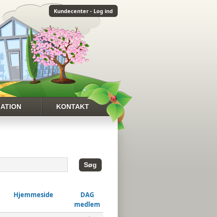
Kundecenter - Log ind
ATION
KONTAKT
L VEJENBRØD
KONTAKT
ANTESKOLE
OPLYSNINGER
DER
VEJVISER
NKS
Hjemmeside
DAG
medlem