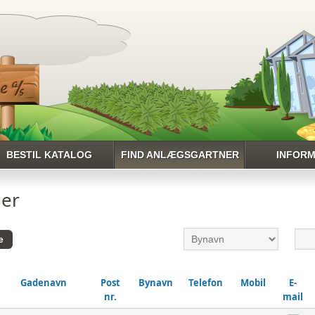
BESTIL KATALOG
FIND ANLÆGSGARTNER
INFORM
PROFI
ner
PL
NYHE
NYTTIGE LI
Gadenavn
Post
Bynavn
Telefon
Mobil
E-
nr.
mail