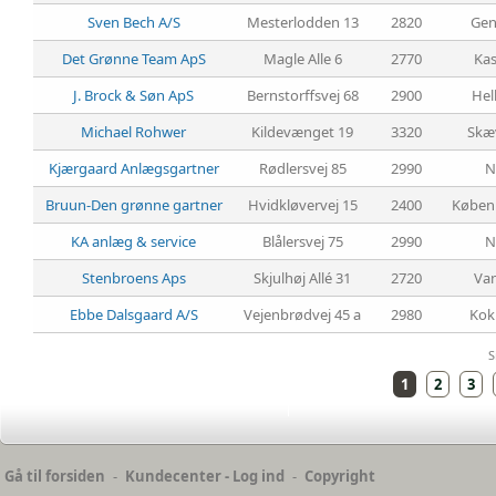
BREGNER, GRÆSSER
Sven Bech A/S
Mesterlodden 13
2820
Gen
OG KRYDDERURTER
FRUGTTRÆER OG
Det Grønne Team ApS
Magle Alle 6
2770
Kas
FRUGTBUSKE
BUSKE, TRÆER OG
J. Brock & Søn ApS
Bernstorffsvej 68
2900
Hel
Michael Rohwer
Kildevænget 19
3320
Skæ
STEDSEGRØNNE
VILLAHÆK -
Kjærgaard Anlægsgartner
Rødlersvej 85
2990
N
FÆRDIGHÆK
BLOMSTERLØG
Bruun-Den grønne gartner
Hvidkløvervej 15
2400
Køben
MATERIALER
KA anlæg & service
Blålersvej 75
2990
N
DANSK - LATIN
Stenbroens Aps
Skjulhøj Allé 31
2720
Van
SIGNATURFORKLARING
Ebbe Dalsgaard A/S
Vejenbrødvej 45 a
2980
Kok
HANDELSBETINGELSER
S
1
2
3
Gå til forsiden
-
Kundecenter - Log ind
-
Copyright