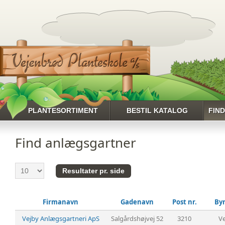
PLANTESORTIMENT
BESTIL KATALOG
FIN
HENT HELE
Find anlægsgartner
PLANTESORTIMENTET
RHODODENDRON
ROSER
SLYNGPLANTER
Firmanavn
Gadenavn
Post nr.
By
STAUDER
Vejby Anlægsgartneri ApS
Salgårdshøjvej 52
3210
Ve