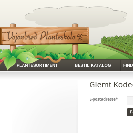
PLANTESORTIMENT
BESTIL KATALOG
FIN
HENT HELE
Glemt Kode
PLANTESORTIMENTET
RHODODENDRON
E-postadresse
*
ROSER
SLYNGPLANTER
STAUDER